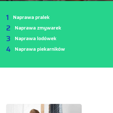
1
Naprawa pralek
2
Naprawa zmywarek
3
Naprawa lodówek
4
Naprawa piekarników