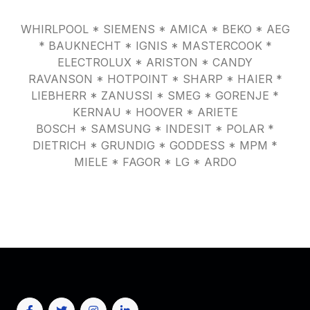
WHIRLPOOL * SIEMENS * AMICA * BEKO * AEG
* BAUKNECHT * IGNIS * MASTERCOOK *
ELECTROLUX * ARISTON * CANDY
RAVANSON * HOTPOINT * SHARP * HAIER *
LIEBHERR * ZANUSSI * SMEG * GORENJE *
KERNAU * HOOVER * ARIETE
BOSCH * SAMSUNG * INDESIT * POLAR *
DIETRICH * GRUNDIG * GODDESS * MPM *
MIELE * FAGOR * LG * ARDO